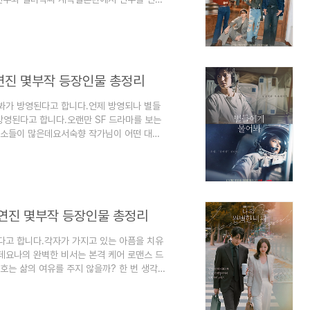
품인데요.모텔 캘리포니아 줄거리 출연진 등
니다. 1. 모텔 캘리포니아 정보 모텔 캘리
드라마 방송은 2025년 1월 10일에 방영
요일 오후 9시 50분입니다.모텔 캘리포니아
연진 몇부작 등장인물 총정리
봐가 방영된다고 합니다.언제 방영되나 별들
 방영된다고 합니다.오랜만 SF 드라마를 보는
요소들이 많은데요서숙향 작가님이 어떤 대사
라 촬영은 완료된 상태라 안정적으로 완성
줄거리 출연진 등장인물 몇 부작 기본정보 인
 정보 별들에게 물어봐 드라마 장르는 SF,
방송은 2025년 1월 4일 ~ 2025년 2월
출연진 몇부작 등장인물 총정리
다고 합니다.각자가 가지고 있는 아픔을 치유
데요나의 완벽한 비서는 본격 케어 로맨스 드
호는 삶의 여유를 주지 않을까? 한 번 생각
따뜻한 마음이 느껴지던데요.나의 완벽한 비서
서 정리해 보겠습니다. 1. 나의 완벽한 비
맨틱 코미디, 휴먼, 가족 드라마입니다.나의