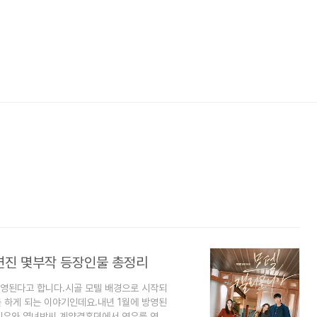
연진 몇부작 등장인물 총정리
방영된다고 합니다.시골 모텔 배경으로 시작되
 하게 되는 이야기인데요.내년 1월에 방영된
나인우와 열녀박씨 계약결혼뎐에서 연우를 연기