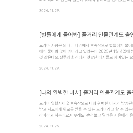
한 이세영의 출연 많으로도 많은 기대를 모으고 있는데 작
2024. 11. 29.
장인물 몇 부작 기본정보 인물관계도에 대해서 정리해 보겠습
포니아 드라마 장르는 로맨스 드라마입니다.모텔 캘리포니아 
예정입니다.모텔 캘리포니아 드라마 방송시간은 금요일, 토
드라마 방송 횟수는 ..
[별들에게 물어봐] 줄거리 인물관계도 출
드라마 사랑은 외나무 다리에서 후속작으로 별들에게 물어
에게 물어봐 많이 기다리고 있었는데 2025년 1월 4일에
것 같은데요.질투의 화신에서 맛깔난 대사들로 재미있는 
로 재미난 요소들을 선사할지 궁금하네요사전제작된 작품이
2024. 11. 29.
된 작품으로 보게 될 것으로 예상됩니다.별들에게 물어봐 
물관계도에 대해서 정리해 보겠습니다. 1. 별들에게 물어봐
오피스, 로맨틱 코미디 드라마입니다.별들에게 물어봐 드라마 
23일에 방영예정..
[나의 완벽한 비서] 줄거리 인물관계도 
드라마 열혈사제 2 후속작으로 나의 완벽한 비서가 방영된
받고 서로에게 위로를 받을 수 있는 드라마라고 할 수 있는
라마라고 하는데요.아무래도 앞만 보고 달려온 지윤에게 은
을 해보게 됩니다.대본 리딩현장에서 서로에게 배려하는 
2024. 11. 25.
줄거리 출연진 등장인물 몇 부작 기본정보 인물관계도에 대해
서 정보 나의 완벽한 비서 드라마 장르는 오피스, 힐링, 로