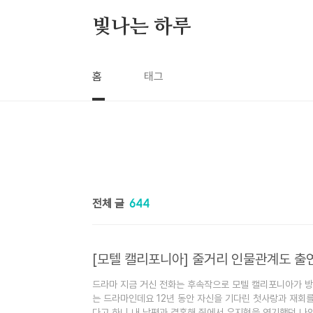
본문 바로가기
빛나는 하루
홈
태그
전체 글
644
[모텔 캘리포니아] 줄거리 인물관계도 출
드라마 지금 거신 전화는 후속작으로 모텔 캘리포니아가 
는 드라마인데요 12년 동안 자신을 기다린 첫사랑과 재회를
다고 하니 내 남편과 결혼해 줘에서 유지혁을 연기했던 