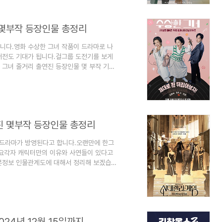
 2월 8일에 방영예정입니다.나의 완벽한 비서
 몇부작 등장인물 총정리
니다.영화 수상한 그녀 작품이 드라마로 나
버전도 기대가 됩니다.걸그룹 도전기를 보게
 그녀 줄거리 출연진 등장인물 몇 부작 기본
그녀 정보 수상한 그녀 드라마 장르는 판타지,
24년 12월 18일 ~ 2025년 1월 23일에
요일 오후 9시 50분입니다.수상한 그녀 드
kbs입니다.수상한 그녀 드라마 연출은 시크
진 몇부작 등장인물 총정리
 드라마가 방영된다고 합니다.오랜만에 한그
요각자 캐릭터만의 이유와 사연들이 있다고
기본정보 인물관계도에 대해서 정리해 보겠습니
복수, 치유 드라마입니다.신데렐라 게임 드라마
방영예정입니다.신데렐라 게임 드라마 방송시간은
8시 30분입니다.신데렐라 게임 드라마 방송
입니다.신데렐라 게임 드라마 연출은 멱살 한
024년 12월 15일까지