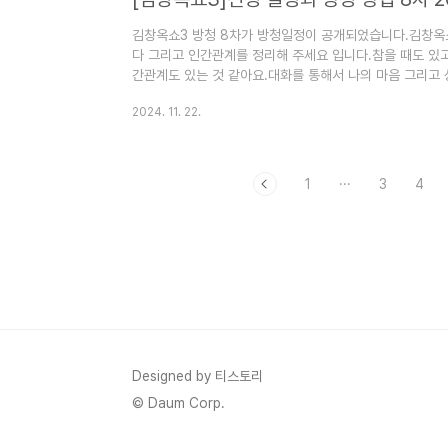
김창옥쇼3 방청 8차가 방청일정이 공개되었습니다.김창옥
다 그리고 인간관계를 정리해 주세요 입니다.참을 때도 있고
간관계도 있는 것 같아요.대화를 통해서 나의 마음 그리고
요.김창옥쇼3 8차 방청신청 일정과 방법에 대해서 알아보겠습
2024. 11. 22.
김창옥쇼3 8차 방청신청하기김창옥쇼 8창 방창신청 마감되었
23일까지 방청신청하기 [김창옥쇼3]신청 일정과 방청 방법 
청 13차가 방청일정이 공개되었습니다.김창옥쇼3 13차 
다.님에서..
1
···
3
4
Designed by 티스토리
© Daum Corp.