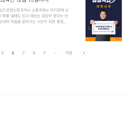
쇼3 방청신청 8차는 소통주제는 마지못해 산
 화를 낼때도 있고 때로는 감당이 못되는 인
 상대의 마음을 알아가는 시간이 되면 좋겠네
니다. 1. 김창옥쇼3 8차 방청신청하기1)
습니다.- 김창옥쇼 13차 2025년 2월
13차 2025년 2월 23일까지김창옥쇼3 방
주제는 나만 불편해? 와 타옥은 지옥이다입니
5
6
7
8
9
···
108