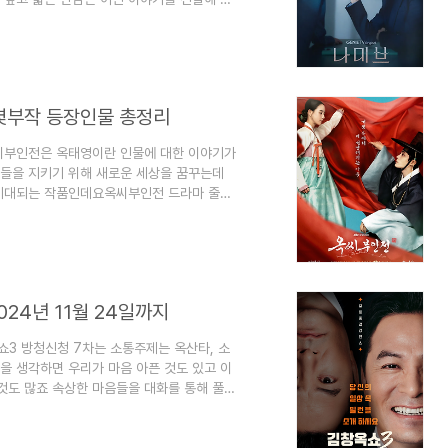
출연진 등장인물 몇 부작 기본정보 인물관계도
 장르는 성장, 청춘, 가족, 힐링, 뮤직 드라
025년 1월 28일에 방영예정입니다.나미브 드
 드라마 방송 횟수는 12부작입니다나미브 드
몇부작 등장인물 총정리
씨부인전은 옥태영이란 인물에 대한 이야기가
들을 지키기 위해 새로운 세상을 꿈꾸는데
 기대되는 작품인데요옥씨부인전 드라마 줄거
정리해 보겠습니다. 1. 옥씨부인전 정보 옥
4년 11월 30일 ~ 2025년 1월 19일
 오후 10시 30분입니다.옥씨부인전 드라
tbc입니다.옥씨부인전 드라마 연출은 시지프
024년 11월 24일까지
3 방청신청 7차는 소통주제는 옥산타, 소
을 생각하면 우리가 마음 아픈 것도 있고 이
것도 많죠 속상한 마음들을 대화를 통해 풀어
방법에 대해서 알아보겠습니다. 1. 김창옥쇼3
12차 방청신청하기 2025년 2월 9일까
월 9일까지김창옥쇼3 방청 12차가 방청일정이