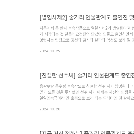
공개되었습니다.김창옥쇼3 12차 주제는 스스로 불러온 재
들이 후..
[열혈사제2] 줄거리 인물관계도 출연진 
지옥에서 온 판사 후속작품으로 열혈사제2가 방영된다고 
가 시작되는 것 같은데요전편의 만났던 인물도 출연하면서
영형사는 팀장으로 경선의 검사의 살짝의 액션도 보게 될 
장인물 몇 부작 기본정보 인물관계도에 대해서 정리해 보겠습
2024. 10. 29.
는 코믹, 액션, 누아르, 범죄, 수사 드라마입니다.열혈사제2
정입니다.열혈사제2 방송시간은 금요일, 토요일 오후 10:
수는 12부작입니다열혈사제2 드라마 채널은 SBS입니다.
자들, 펜트하..
[친절한 선주씨] 줄거리 인물관계도 출연
용감무쌍 용수정 후속작으로 친절한 선주 씨가 방영된다고
믿고 모든 것을 투자했던 선주 씨가 이제는 자신의 인생을
일일연속극이라 긴 호흡으로 보게 되는 드라마인 것 같아
물 몇 부작 기본정보 인물관계도에 대해서 정리해 보겠습니다
2024. 10. 20.
르는 인생 리모델링 드라마입니다.친절한 선주씨 방송은 20
2025년 5월 2일까지 방영예정이라고 합니다.친절한 선주
일 오후 7시 5분부터 오후 7시 40분이며 목요일 오후 7
씨 드..
[지금 거신 전화는] 줄거리 인물관계도 