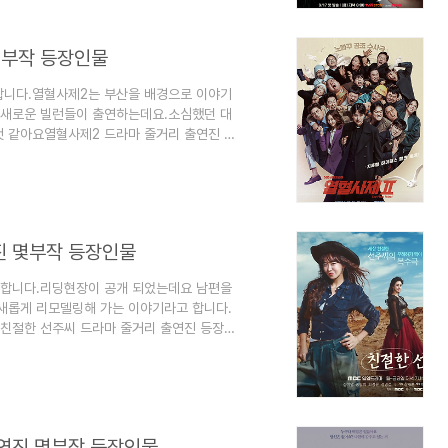
앙과 환장의 짝꿍입니다.내가 선택한 모든 것
몇부작 등장인물
합니다.열혈사제2는 부산을 배경으로 이야기
 새로운 빌런들이 출연하는데요.소심했던 대
것 같아요열혈사제2 드라마 줄거리 출연진 등
니다. 1. 열혈사제2 정보 열혈사제2 장르
 방송은 2024년 11월 8일에 방송시작 될 예
00에 방영됩니다.열혈사제2 드라마 방송 횟
열혈사제2 드라마 연출은 악마의 마음을 읽는
진 몇부작 등장인물
 합니다.리딩현장이 공개 되었는데요 남편을
 새롭게 리모델링해 가는 이야기라고 합니다.
요친절한 선주씨 드라마 줄거리 출연진 등장인
. 1. 친절한 선주씨 정보 친절한 선주씨 장
24년 11월 18일에 방송시작 될 예정이며
씨 방송시간은 월요일, 화요일, 수요일, 금요
시 10부터 오후 7시 40분입니다.친절한 선주
출연진 몇부작 등장인물