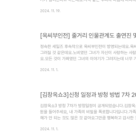
까요?12월 말초에 방영이 된다고 합니다.나미브 줄거리 
2024. 11. 19.
에 대해서 정리해 보겠습니다. 1. 나미브 정보 나미브 드라마
마입니다.나미브 드라마 방송은 2024년 12월 23일 ~ 2
라마 방송시간은 월요일, 화요일 오후 10시입니다.나미브
라마 ..
[옥씨부인전] 줄거리 인물관계도 출연진 
정숙한 세일즈 후속작으로 옥씨부인전이 방영되는데요.옥
그려질 것 같은데요.노비였던 그녀가 자신이 사랑하는 사람
요.모든 것이 가짜였던 그녀의 이야기가 그려지는데 너무
리 출연진 등장인물 몇 부작 기본정보 인물관계도에 대해서 
2024. 11. 1.
씨부인전 장르는 퓨전사극 드라마입니다.옥씨부인전 방송은 202
까지 방영예정입니다.옥씨부인전 방송시간은 토요일, 일요일
마 방송 횟수는 16부작입니다옥씨부인전 드라마 채널은 j
스:the myth, 푸른..
[김창옥쇼3]신청 일정과 방청 방법 7차 2
김창옥쇼3 방청 7차가 방청일정이 공개되었습니다.김창옥쇼
원을 들어주세요, 내 가족의 비밀을 폭로합니다입니다.가족
해가 안 되는 것도 많은 것 같아요그만큼 행복하고 감사한 
보는 시간이 될 것 같아요김창옥쇼3 7차 방청신청 일정과 
2024. 11. 1.
7차 방청신청하기1) 김창옥쇼3 7차 방청마감- 김창옥쇼3 
지 [김창옥쇼3]신청 일정과 방청 방법 12차 2025년 2