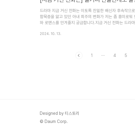
드라마 지금 거신 전화는 이토록 친밀한 배신자 후속작으로 
함묵증을 앓고 있던 아내 희주의 변화가 저는 좀 흥미로워
와 로맨스를 안겨줄지 궁금합니다.지금 거신 전화는 드라마
인물관계도에 대해서 정리해 보겠습니다. 1. 지금 거신 전
2024. 10. 13.
스릴러 드라마입니다.지금 거신 전화는 방송은 2024년 11월
입니다.지금 거신 전화는 방송시간은 금요일, 토요일 오후 
송 횟수는 12부작입니다지금 거신 전화는 드라마 채널은 
령,..
1
···
4
5
Designed by 티스토리
© Daum Corp.