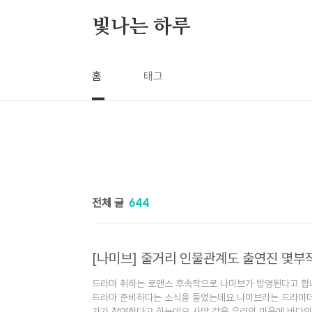
본문 바로가기
빛나는 하루
홈
태그
전체 글
644
[나미브] 줄거리 인물관계도 출연진 몇부
드라마 취하는 로맨스 후속작으로 나미브가 방영된다고 합
드라마 준비하다는 소식을 들었는데요.나미브라는 드라마더
가가 참여한다고 하는데요.사막 같은 우리의 마음에 바다의