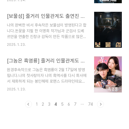
안판석 PD가 참여한다고 합니다.냉철한 세계를 어
다감자연구소 드라마 채널은 TVN입니다.감자연구
떻게 표현해 나갈지 기대가 되는데요.협상의 기술
소 드라마 연출은 신입사관 구해령, 솔로몬의 위중
줄거리 출연진 등장인물 몇 부작 기본정보 인물관계
[보물섬] 줄거리 인물관계도 출연진 몇부작 등장인물 총정리
을 연출한 강일수 감독과 ..
도에 대해서 정리해 보겠습니다. 1. 협상의 기술 정
나의 완벽한 비서 후속작은 보물섬이 방영된다고 합
보협상의 기술 드라마 장르는 휴먼 오피스 드라마입
니다.돈꽃을 지필 한 이명희 작가님과 군검사 도베
니다.협상의 기술 드라마 방송은 2025년 3월 8일
르만을 연출한 진창규 감독이 만든 작품으로 많은
~ 2025년 4월 13일에 방영예정입니다.협상의 기
기대를 모으고 있는데요박형식의 복수극은 어떤 모
술 드라마 방송시간은 토요일, 일요일 오후 10시
2025. 1. 23.
습을 보여줄지 많이 기대가 됩니다.보물섬 줄거리
30분입니다.협상의 기술 드라마 방송 횟수는 12부
출연진 등장인물 몇 부작 기본정보 인물관계도에 대
작입니다협상의 기술 드라마 채널은 JTBC입니다.
해서 정리해 보겠습니다. 1. 보물섬 정보 보물섬 드
[그놈은 흑염룡] 줄거리 인물관계도 출연진 몇부작 등장인물 총정리
협상의 기술 드라마..
라마 장르는 범죄, 서스펜스, 미스터리, 정치, 복수,
원경후속작으로 그놈은 흑염룡이 2월 17일에 방영
누아르 드라마입니다.보물섬 드라마 방송은 2025
됩니다.나의 첫사랑이자 나의 흑역사를 다시 회사에
년 2월 14일 ~ 2025년 4월 5일에 방영예정입니
서 재회하게 되는 봉인해제 로맨스 드라마인데요월
다.보물섬 드라마 방송시간은 금요일, 토요일 오후
요일에는 모든 게 처음으로 시작돼서 그런지 지칠
10시입니다.보물섬 드라마 방송 횟수는 16부작입니
2025. 1. 23.
때가 많은데요그런 날 스트레스를 날려주는 드라마
다보물섬 드라마 채널은 SBS입니다.보물섬 드라마
가 되면 좋겠네요.그놈은 흑염룡 줄거리 출연진 등
연출은 군검사 도베르만을 연출한 진창규 감독입니
장인물 몇 부작 기본정보 인물관계도에 대해서 정리
1
2
3
4
5
6
7
···
74
다.보물섬 드라마..
해 보겠습니다. 1. 그놈은 흑염룡 정보 그놈은 흑염
룡 드라마 장르는 로맨틱 코디피 오피스 드라마입니
다.그놈은 흑염룡 드라마 방송은 2025년 2월 17일
~ 2025년 3월 25일에 방영예정입니다.그놈은 흑