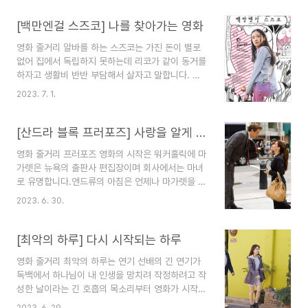
는 방송국 PD인 베키는 승진에 기회가 온 줄 알고
기뻐하지만 다른 PD로 결정이 나고 베키는 해고를
[백만엔걸 스즈코] 나를 찾아가는 영화
당하게 되고 어머니에게는 너의 꿈이 너무 높다며
영화 줄거리 알바를 하는 스즈코는 가진 돈이 별로
포기하라고 말하지만 베키는 꿈을 포기하지 않고 열
없어 집에서 독립하지 못하는데 리코가 같이 동거를
심히 취업문을 두드린 결과 IBS 메이저방송국에 연
하자고 생활비 반반 부담해서 살자고 말합니다. 그
락이 오고 취업을 하게 됩니다. 취업을 해서 출근해
래서 스즈코는 리코의 말을 믿고 집을 계약을 합니
보니 데이 브레이커 쇼는 11년 동안 14명의 방송국
2023. 7. 1.
다. 커피숖에 도착하자 리코는 남자친구 타케시에게
PD가 교체 됐으며 시청률은 최악의 상황이었습니
전화합니다. 집 계약했다고 타케시는 그럼 그 집에
다. 출근 첫날 남자 앵커를 해고하고 스텝들의 질문
먼저 들어간다고 하고 3명의 함께 살게 된다는 걸
[산드라 블록 프러포즈] 사랑을 알게 되는 영화
에 하나씩 차분하..
스즈코는 알게 됩니다. 스즈코의 동생은 이사를 잘
영화 줄거리 프러포즈 영화의 시작은 워커홀릭에 마
하라고 응원해 주고 이사를 했더니 리코가 없고 타
가렛은 뉴욕의 출판사 편집장이며 회사에서는 마녀
케시는 리코와 헤어졌다고 말합니다. 당황한 스즈코
로 유명합니다.앤드류의 아침은 언제나 마가렛을 위
는 계약을 취소할 수 없어서 열심히 살려고 합니다.
한 커피로 시작되며 그녀의 3년 차 비서입니다. 밥
길에 울고 있는 고양이를 집에 잠시 두었는데 잠시
2023. 6. 30.
에게 또 마가렛은 해고통보를 날립니다. 마가렛 비
나갔다 온 사이 타케시는 고양이를 다시 버리고 화
자가 연장이 되지 않아 모국인 캐나다로 추방당할
가 난 스즈코는 타케시의 물건을 버리게 되고 스즈
위기에 처하게 됩니다. 마가렛이 생각한 방법이 앤
[최악의 하루] 다시 시작되는 하루
코는 그 일로 전과자가..
드류와의 결혼이며 앤드류에게 마가렛은 지금 내가
영화 줄거리 최악의 하루는 연기 선배의 긴 연기가
회사에 잘리면 넌 편집자도 좋은 글도 쓸 수 없다고
독백에서 하나님이 내 인생을 망치려 작정하려고 작
말하게 되고 나와 결혼하자고 말하게 됩니다. 이민
성한 날이라는 긴 호흡의 목소리부터 영화가 시작됩
국에 가서 앤드류와 마가렛은 사랑하는 사이라고 말
니다. 선배와 은희는 연기를 주고받게 되는데 선배
하게 됩니다. 이민국 담당자에게 주말에 알래스카에
2023. 6. 29.