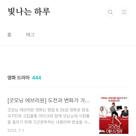
본문 바로가기
빛나는 하루
홈
태그
영화 드라마
444
[굿모닝 에브리원] 도전과 변화가 가득한 영화
굿모닝 에브리원 영화는 평점 8.36점 영화로 방송
국 PD와 고집불통 마이크와 함께 모닝쇼에 시청률
을 올리기 위해 고군분투하는 내용이며 방송을 사랑
하는 방송국 PD의 성장통 이야기 속으로 들어가 봅
2023. 7. 1.
시다. 영화줄거리 지방방송국에서 교양 방송을 만드