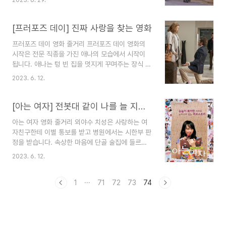
는 은희의 연기가 진정성이 없다고 듣게 되고 은희
가서 결혼한다고 말하게 됩니다. 마가렛을 믿을 수
는 웃음으로 모든 것을 무마하려고 합니다. 선배는
없었던 앤드류는 결혼하는 조건으로 편집장 그리고
그렇게 웃지 말라고 나쁘다고 말합니다. 무명작가
[프러포즈 데이] 진짜 사랑을 찾는 영화
책인쇄를 약속을 확인받고 청혼..
료혜이는 사인회를 위해 커피숖을 찾고 있는데 한국
프러포즈 데이 영화 줄거리 프러포즈 데이 영화의
말을 몰라서 길을 헤매고 있습니다. 그때 길에서 은
시작은 전문 직종을 가진 애나의 모습에서 시작이
희를 만나게 되고 은희에게 커피숖을 물어보게 되고
됩니다. 애나는 텅 빈 집을 멋지게 꾸며주는 장식 전
은희는 커피숖을 가르쳐 주고 료혜이가 고마운 마음
문가로 그녀가 집을 꾸미면 안 나가던 집도 빠르게
에 커피를 삽니다. 은희는 당신의 직업은 무엇인지
2023. 6. 12.
판매가 됩니다. 그녀는 4년 넘게 만난 의사 남자친
물어보게 되고 료헤이는 거짓말을 만드는 작업을 하
구에게 프러포즈를 하기 위해 아일랜드로 가게 됩니
는 사람 즉 글을 쓰는 소설가라고 합니다. 은희도 비
다. 약속한 날에 도착하기 위해 노력하지만 태풍이
[아는 여자] 전봇대 같이 나를 늘 지켜보는 영화
슷한 일을 한다고 말해 ..
불고 비가 내려서 비행기가 뜨지 못하는 상황에도
아는 여자 영화 줄거리 외야수 치성은 사랑하는 여
결정하면 진행해야 하는 애나는 배를 타서라고 아일
자친구한테 이별 통보를 받고 병원에서는 시한부 판
랜드 시골 마을에 도착하게 되고 한 호텔에 묵게 됩
정을 받습니다. 속상한 마음에 단골 술집에 들르게
니다. 더블린에 가기 위해 버스 또는 택시가 있는지
되고 술 3잔에 뻗어 버리고 술집의 바텐더인 이연이
물어보게 됩니다. 데크 랜이 본인 더블린으로 데려
2023. 6. 12.
호텔에 옮겨주며 호텔비용은 주셔야 된다고 말하고
다주겠다고 하고 500불을 요구하고 그녀는 그렇게
방을 나가 버리게 되고 이연은 나가면서 눈물과 쓸
하겠다고 합니다. 애나는 전화를 하기 위해 충전하
쓸한 표정을 짓습니다. 치성은 혼자 독백하는데 내
1
···
71
72
73
74
다가 한동안에 전기를..
년이 없고 술주정이 없고 첫사랑이 없다는 걸 알게
된다고 혼자 말하게 됩니다. 치성은 야구 훈련에 가
서 화를 내고 볼도 안 받고 화를 냅니다. 라디오 방
송에는 치성의 이야기가 계속 나옵니다. 화가 난 치