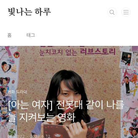
본문 바로가기
빛나는 하루
홈
태그
영화 드라마
[아는 여자] 전봇대 같이 나를
늘 지켜보는 영화
by 오늘22
2023. 6. 12.