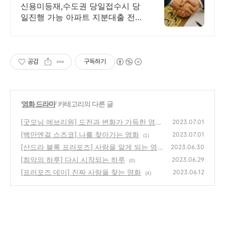
신용미등재,수도권 당일접수시 당
일진행 가능 아파트 지분대출 전문
24시무료상담
공감
구독하기
'
영화 드라마
' 카테고리의 다른 글
[굿모닝 에브리원] 도전과 변화가 가득한 영화
2023.07.01
[백만엔걸 스즈코] 나를 찾아가는 영화
(0)
2023.07.01
(1)
[산드라 블록 프러포즈] 사랑을 알게 되는 영화
2023.06.30
[최악의 하루] 다시 시작되는 하루
(0)
2023.06.29
(0)
[프러포즈 데이] 진짜 사랑을 찾는 영화
2023.06.12
(4)