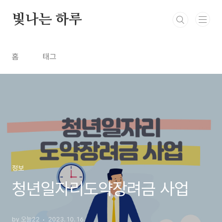
본문 바로가기
빛나는 하루
홈
태그
정보
청년일자리도약장려금 사업
by 오늘22
2023. 10. 16.