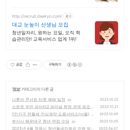
설팅도 제공! 반려동물 분야 교육
을 위해 달려온 한국반려동물아카
데미만의 노하우와 함께 하세요
http://recruit.daekyo.com/
광고
대교 눈높이 선생님 모집
청년일자리, 원하는 요일, 오직 학
습관리만! 교육서비스 업계 1위!
공감
구독하기
'
정보
' 카테고리의 다른 글
나훈아 콘서트 티켓 예매 일정
2023.10.22
(0)
스트릿 우먼 파이터2 파이널 현장 관객 응모와
2023.10.21
CGV극장 예매
1인가구 전월세 안심계약 도움서비스(서울)
(0)
2023.10.09
부산시 해운대구 청년 면접 수당
(0)
2023.10.05
(0)
2023년 6월 창원시 청년월세지원금 지원 방법
2023.06.07