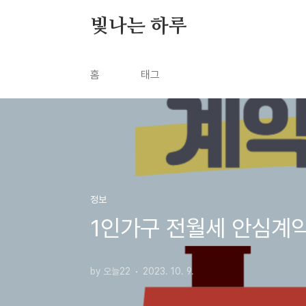
본문 바로가기
빛나는 하루
홈
태그
정보
1인가구 전월세 안심계약
by 오늘22
2023. 10. 9.