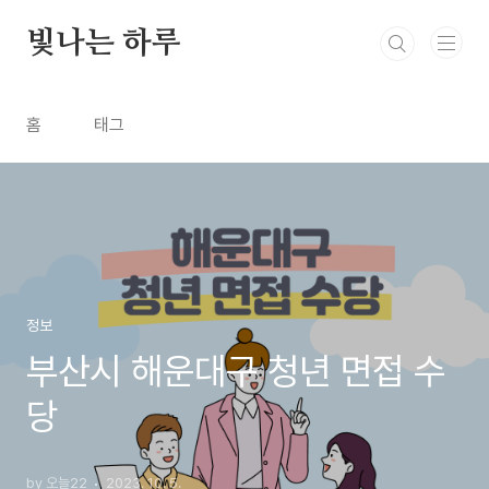
본문 바로가기
빛나는 하루
홈
태그
정보
부산시 해운대구 청년 면접 수
당
by 오늘22
2023. 10. 5.