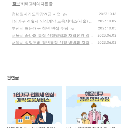
'
정보
' 카테고리의 다른 글
청년일자리도약장려금 사업
2023.10.16
(0)
1인가구 전월세 안심계약 도움서비스(서울)
2023.10.09
부산시 해운대구 청년 면접 수당
(0)
2023.10.05
(0)
서울시 꿈나래 통장 신청방법과 자격요건 알아
2023.06.02
보기
서울시 희망두배 청년통장 신청 방법과 자격
(0)
2023.06.02
요건 알아보기
(0)
관련글