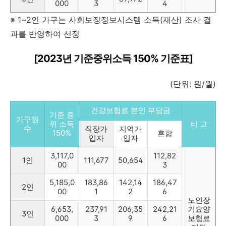
000
3
4
※ 1~2인 가구는 사회보장정보시스템 소득(재산) 조사 결
과를 반영하여 선정
[2023년 기준중위소득 150% 기준표]
(단위: 원/월)
건강보험료 본인 부담금
기준 중
가구원
위 소득
비 고
수
직장가
지역가
150%
혼합
입자
입자
3,117,0
112,82
1인
111,677
50,654
00
3
5,185,0
183,86
142,14
186,47
2인
00
1
2
6
노인장
6,653,
237,91
206,35
242,21
기요양
3인
000
3
9
6
보험료