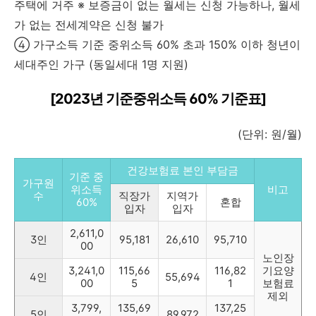
주택에 거주 ※ 보증금이 없는 월세는 신청 가능하나, 월세
가 없는 전세계약은 신청 불가
④ 가구소득 기준 중위소득 60% 초과 150% 이하 청년이
세대주인 가구 (동일세대 1명 지원)
[2023년 기준중위소득 60% 기준표]
(단위: 원/월)
건강보험료 본인 부담금
기준 중
가구원
위소득
비고
수
직장가
지역가
60%
혼합
입자
입자
2,611,0
3인
95,181
26,610
95,710
00
노인장
3,241,0
115,66
116,82
기요양
4인
55,694
00
5
1
보험료
제외
3,799,
135,69
137,25
5인
89,972