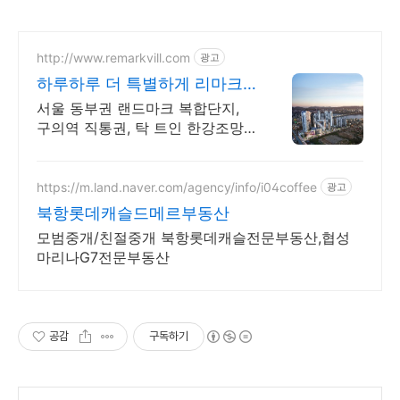
http://www.remarkvill.com
광고
하루하루 더 특별하게 리마크
빌 이스트폴
서울 동부권 랜드마크 복합단지,
구의역 직통권, 탁 트인 한강조망,
쇼핑권 슬세권
https://m.land.naver.com/agency/info/i04coffee
광고
북항롯데캐슬드메르부동산
모범중개/친절중개 북항롯데캐슬전문부동산,협성
마리나G7전문부동산
공감
구독하기