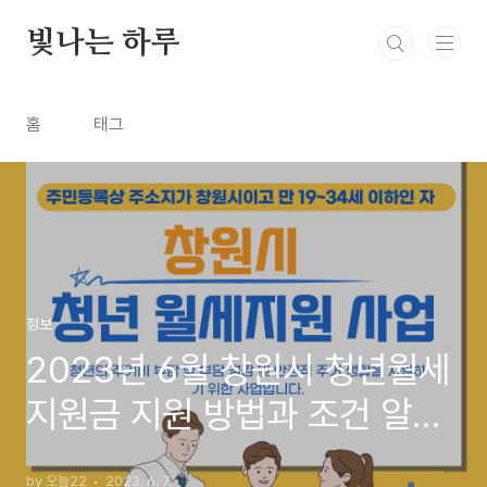
본문 바로가기
빛나는 하루
홈
태그
정보
2023년 6월 창원시 청년월세
지원금 지원 방법과 조건 알아
보기
by 오늘22
2023. 6. 7.