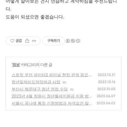
어떻게 알아보는 건지 연습하고 계약하심을 추천드립니
다.
도움이 되셨으면 좋겠습니다.
공감
구독하기
'
정보
' 카테고리의 다른 글
스트릿 우먼 파이터2 파이널 현장 관객 응모와
2023.10.21
CGV극장 예매
청년일자리도약장려금 사업
(0)
2023.10.16
(0)
부산시 해운대구 청년 면접 수당
2023.10.05
(0)
2023년 6월 창원시 청년월세지원금 지원 방법
2023.06.07
과 조건 알아보기
서울시 꿈나래 통장 신청방법과 자격요건 알아
(0)
2023.06.02
보기
(0)