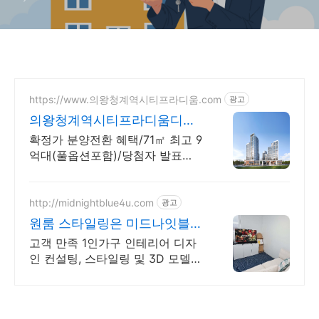
https://www.의왕청계역시티프라디움.com
광고
의왕청계역시티프라디움디하
모니
확정가 분양전환 혜택/71㎡ 최고 9
억대(풀옵션포함)/당첨자 발표
7.23(목)
http://midnightblue4u.com
광고
원룸 스타일링은 미드나잇블루
상담 시 스타일링 할인!
고객 만족 1인가구 인테리어 디자
인 컨설팅, 스타일링 및 3D 모델
전문!