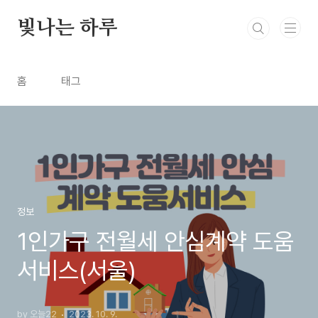
본문 바로가기
빛나는 하루
홈
태그
정보
1인가구 전월세 안심계약 도움
서비스(서울)
by 오늘22
2023. 10. 9.